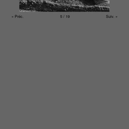
« Préc.
5 / 19
Suiv. »