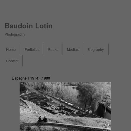
Baudoin Lotin
Photography
Menu principal
Home
Portfolios
Books
Medias
Biography
Aller au contenu principal
Contact
Espagne I 1974...1980