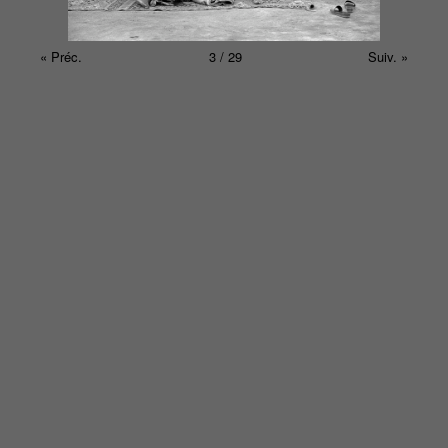
« Préc.
3 / 29
Suiv. »