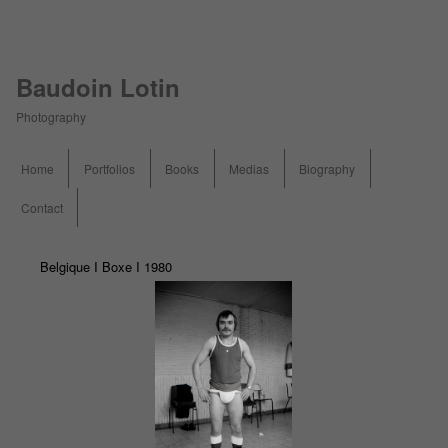
Baudoin Lotin
Photography
Menu principal
Home
Portfolios
Books
Medias
Biography
Aller au contenu principal
Contact
Belgique I Boxe I 1980